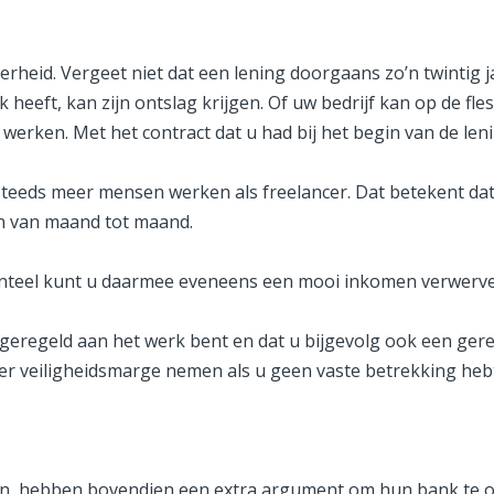
rheid. Vergeet niet dat een lening doorgaans zo’n twintig ja
 heeft, kan zijn ontslag krijgen. Of uw bedrijf kan op de fle
ken. Met het contract dat u had bij het begin van de leni
teeds meer mensen werken als freelancer. Dat betekent dat
 van maand tot maand.
nteel kunt u daarmee eveneens een mooi inkomen verwerve
 geregeld aan het werk bent en dat u bijgevolg ook een gere
eer veiligheidsmarge nemen als u geen vaste betrekking he
n, hebben bovendien een extra argument om hun bank te ove