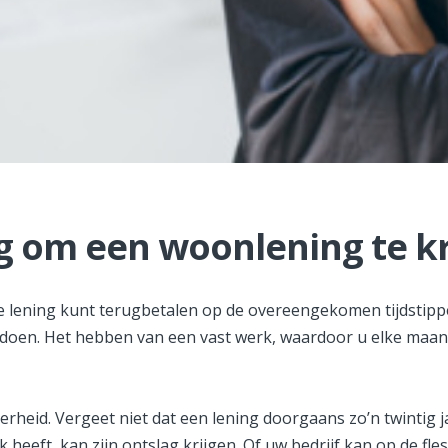
ig om een woonlening te kr
 de lening kunt terugbetalen op de overeengekomen tijdstip
oen. Het hebben van een vast werk, waardoor u elke maand 
rheid. Vergeet niet dat een lening doorgaans zo’n twintig ja
 heeft, kan zijn ontslag krijgen. Of uw bedrijf kan op de fle