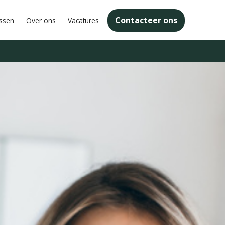
Contacteer ons
issen
Over ons
Vacatures