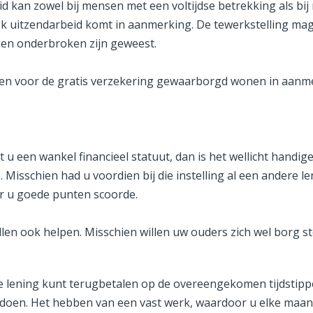
eid kan zowel bij mensen met een voltijdse betrekking als bi
Ook uitzendarbeid komt in aanmerking. De tewerkstelling ma
en onderbroken zijn geweest.
en voor de gratis verzekering gewaarborgd wonen in aanm
t u een wankel financieel statuut, dan is het wellicht handig
Misschien had u voordien bij die instelling al een andere le
or u goede punten scoorde.
len ook helpen. Misschien willen uw ouders zich wel borg st
 de lening kunt terugbetalen op de overeengekomen tijdstip
oen. Het hebben van een vast werk, waardoor u elke maand 