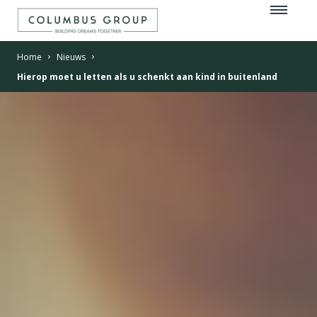
Home
Nieuws
Hierop moet u letten als u schenkt aan kind in buitenland